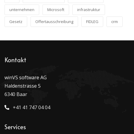
unternehmen
Microsoft
infrastruktur
Gesetz
Offertausschreibung
FIDLEG
crm
Kontakt
winVS software AG
Haldenstrasse 5
6340 Baar
+41 41 747 04 04
Services