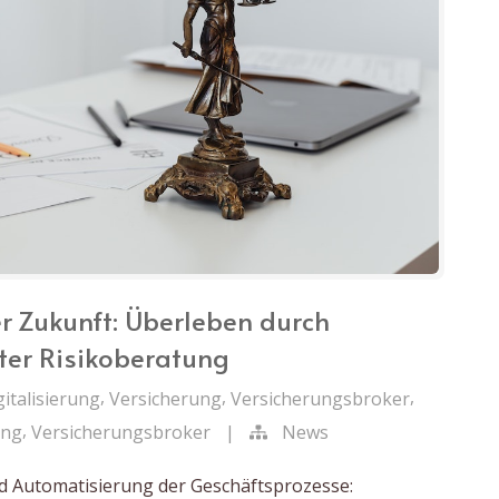
r Zukunft: Überleben durch
hter Risikoberatung
,
,
,
gitalisierung
Versicherung
Versicherungsbroker
,
ung
Versicherungsbroker
|
News
nd Automatisierung der Geschäftsprozesse: