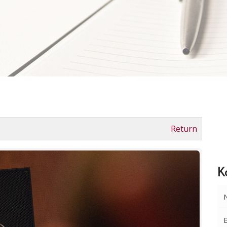
Return
K