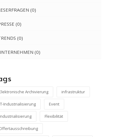
LESERFRAGEN
(0)
PRESSE
(0)
TRENDS
(0)
UNTERNEHMEN
(0)
ags
Elektronische Archivierung
infrastruktur
IT-Industrialisierung
Event
industrialisierung
Flexibilität
Offertausschreibung