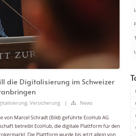
T
ll die Digitalisierung im Schweizer
ranbringen
,
gitalisierung
Versicherung
|
News
ie von Marcel Schradt (Bild) geführte EcoHub AG
schaft betreibt EcoHub, die digitale Plattform für den
kermarkt. Die Plattform wurde bis jetzt allein von