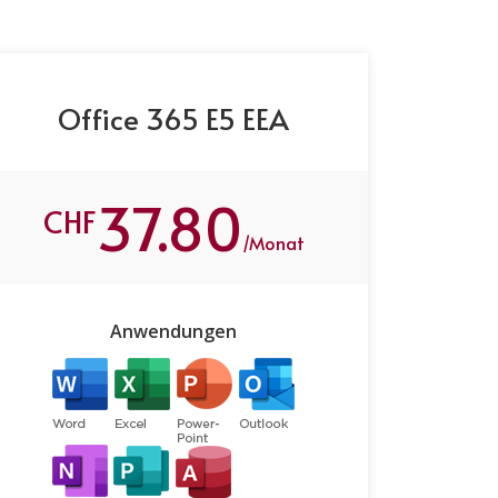
Office 365 E5 EEA
37.80
CHF
/Monat
Anwendungen