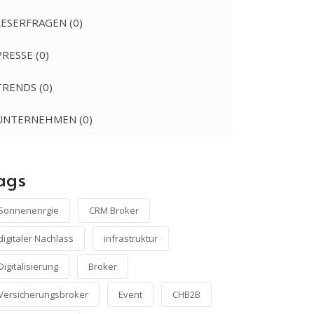
LESERFRAGEN
(0)
PRESSE
(0)
TRENDS
(0)
UNTERNEHMEN
(0)
ags
Sonnenenrgie
CRM Broker
digitaler Nachlass
infrastruktur
Digitalisierung
Broker
Versicherungsbroker
Event
CHB2B