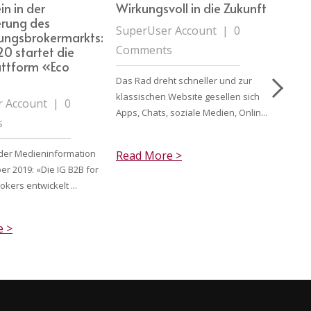
in in der
Wirkungsvoll in die Zukunft
Clou
ierung des
Micr
SuperUser Account
|
0
rungsbrokermarkts:
Schw
Comments
0 startet die
den 
attform «Eco
Gen
Das Rad dreht schneller und zur
Supe
klassischen Website gesellen sich
 Account
|
0
Com
Apps, Chats, soziale Medien, Onlin...
s
Micros
der Medieninformation
Read More >
daran,
er 2019: «Die IG B2B for
Dienst
okers entwickelt ...
Read
e >