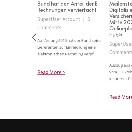
wandelt sich.
Bund hat den Anteil der E-
Meilenste
 IG B2B ist
Rechnungen vervierfacht
Digitalis
orten»
Versiche
SuperUser Account
|
0
Mitte 202
ount
|
0
Comments
Onlinepl
Hub»
Auf Anfang 2016 hat der Bund seine
SuperUser
erer Chef der
Lieferanten zur Einreichung einer
Comment
logie von Swiss
elektronischen Rechnung verpfli...
NABOOH «IT Brai...
Auszug aus 
Read More >
vom 1. Oktob
Insurers + Br
Read Mor