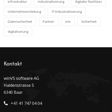
infrastruktur
industrialisierung
digitaler Nachlass
Unternehmensleitung
IT-Industrialisierung
Datensicherheit
Partner
crm
Sicherheit
digitaliserung
Kontakt
winVS software AG
Haldenstrasse 5
6340 Baar
+41 41 747 04 04