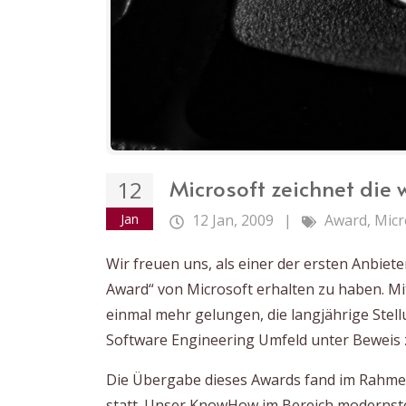
Microsoft zeichnet die
12
Jan
12 Jan, 2009
|
Award
,
Micr
Wir freuen uns, als einer der ersten Anbiete
Award“ von Microsoft erhalten zu haben. Mi
einmal mehr gelungen, die langjährige Stel
Software Engineering Umfeld unter Beweis z
Die Übergabe dieses Awards fand im Rahme
statt. Unser KnowHow im Bereich modernste