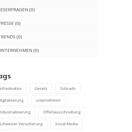
LESERFRAGEN
(0)
PRESSE
(0)
TRENDS
(0)
UNTERNEHMEN
(0)
ags
infrastruktur
Gesetz
Sobrado
digitaliserung
unternehmen
industrialisierung
Offertausschreibung
Schweizer Versicherung
Social Media