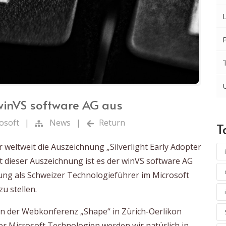
 winVS software AG aus
osoft
|
News
|
Return
T
r weltweit die Auszeichnung „Silverlight Early Adopter
t dieser Auszeichnung ist es der winVS software AG
lung als Schweizer Technologieführer im Microsoft
u stellen.
n der Webkonferenz „Shape“ in Zürich-Oerlikon
r Microsoft Technologien werden wir natürlich in