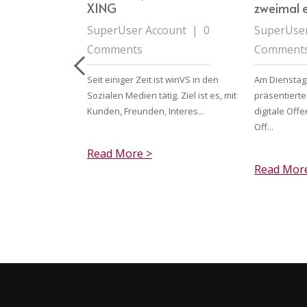
nterstreichen
XING
zweimal 
für eine
SuperUser Account
|
0
SuperUser
derte
Comments
Comment
rung
ount
|
0
Seit einiger Zeit ist winVS in den
Am Dienstag,
Sozialen Medien tätig. Ziel ist es, mit
präsentierte 
Kunden, Freunden, Interes...
digitale Off
tsspezialisten
Off...
 nutzen die
Read More >
eit rund um die
Read Mor