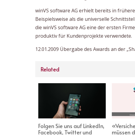
winVS software AG erhielt bereits in frühe
Beispielsweise als die universelle Schnittste
die winVS software AG eine der ersten Firme
produktiv für Kundenprojekte verwendete.
12.01.2009 Übergabe des Awards an der „Sh
Related
 unter
Folgen Sie uns auf LinkedIn,
«Versich
er
Facebook, Twitter und
müssen d