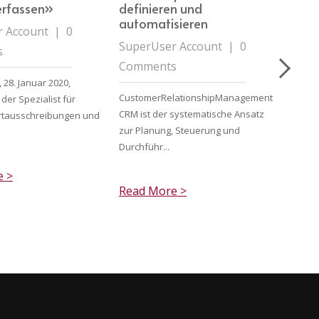
erfassen»
definieren und
für 
automatisieren
das 
 Account
|
0
Führ
SuperUser Account
|
0
s
Supe
Comments
Com
 28. Januar 2020,
CustomerRelationshipManagement
der Spezialist für
Frage
CRM ist der systematische Ansatz
ertausschreibungen und
in Z.:
zur Planung, Steuerung und
Newsle
Durchführ...
e >
Read
Read More >