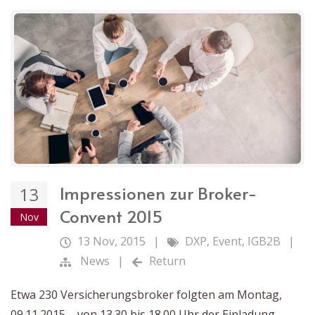
Impressionen zur Broker-
13
Convent 2015
Nov
13 Nov, 2015
|
DXP
,
Event
,
IGB2B
|
News
|
Return
Etwa 230 Versicherungsbroker folgten am Montag,
09.11.2015 – von 13.30 bis 18.00 Uhr der Einladung